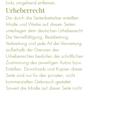
Links umgehend entfernen.
Urheberrecht
Die durch die Seitenbetreiber erstellten
Inhalte und Werke auf diesen Seiten
unterliegen dem deutschen Urheberrecht.
Die Vervielfältigung, Bearbeitung,
Verbreitung und jede Art der Verwertung
außerhalb der Grenzen des
Urheberrechtes bedürfen der schriftlichen
Zustimmung des jeweiligen Autors bzw.
Erstellers. Downloads und Kopien dieser
Seite sind nur für den privaten, nicht
kommerziellen Gebrauch gestattet.
Soweit die Inhalte auf dieser Seite nicht
vom Betreiber erstellt wurden, werden die
Urheberrechte Dritter beachtet.
Insbesondere werden Inhalte Dritter als
solche gekennzeichnet. Sollten Sie
trotzdem auf eine Urheberrechtsverletzung
aufmerksam werden, bitten wir um einen